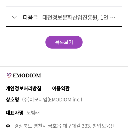
다음글
대전정보문화산업진흥원, 1인 창조기업지원 교류 활발
목록보기
개인정보처리방침
이용약관
상호명
(주)이모디엄(EMODIOM inc.)
대표자명
노범래
주
경상북도 영천시 금호읍 대구대길 333, 창업보육센