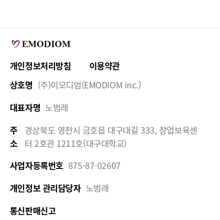
개인정보처리방침
이용약관
상호명
(주)이모디엄(EMODIOM inc.)
대표자명
노범래
주
경상북도 영천시 금호읍 대구대길 333, 창업보육센
소
터 2호관 1211호(대구대학교)
사업자등록번호
875-87-02607
개인정보 관리담당자
노범래
통신판매신고